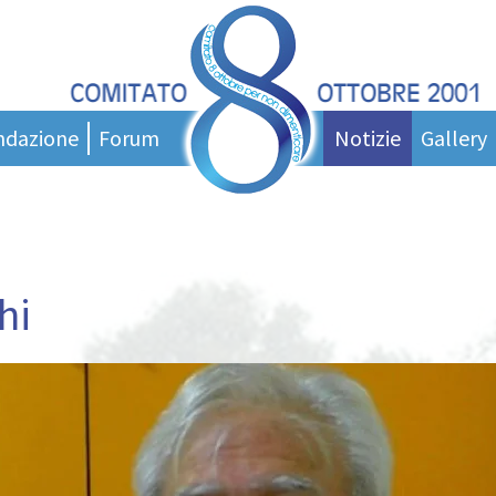
ndazione
Forum
Notizie
Gallery
entazione
News
ci
nigramma
Messaggi del presidente
tatuto
Podcast
orce Tecnica
Rassegna stampa
hi
tto Giovani
Area Stampa
 di studio
 di laurea
ollaborare?
nk Utili