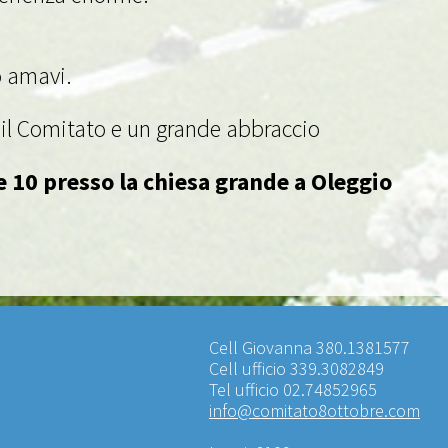
o amavi.
o il Comitato e un grande abbraccio
ore 10 presso la chiesa grande a Oleggio
Cell Giovanna 380.1381577
Cell ufficio 339.3082849
Tel ufficio 02.74852965
info@comitato8ottobre.com