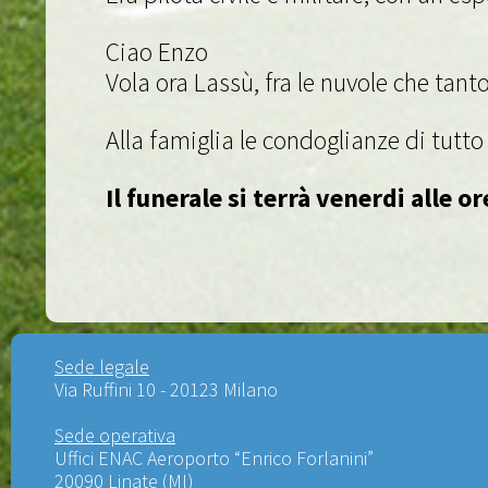
Ciao Enzo
Vola ora Lassù, fra le nuvole che tant
Alla famiglia le condoglianze di tutt
Il funerale si terrà venerdi alle 
Sede legale
Via Ruffini 10 - 20123 Milano
Sede operativa
Uffici ENAC Aeroporto “Enrico Forlanini”
20090 Linate (MI)