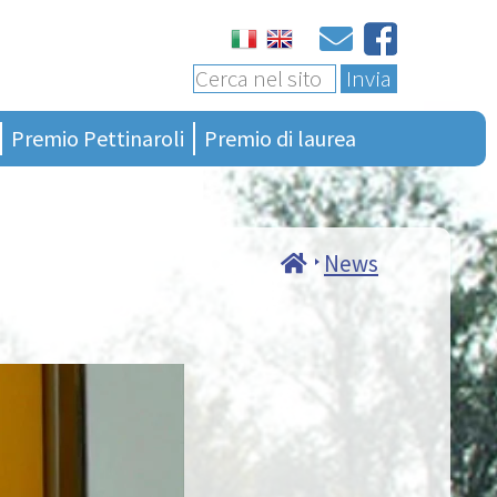
Invia
Premio Pettinaroli
Premio di laurea
Ultima edizione
Bando 4a edizione
Presentazione
Bando generalità
Regolamento
Terza edizione
News
Albo vincitori
Seconda edizione
Ciao Presidente
Prima edizione