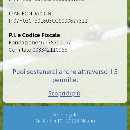
IBAN FONDAZIONE:
IT07H0307501603CC8000677322
P.I. e Codice Fiscale
Fondazione 97378350157
Comitato 003342110966
Puoi sostenerci anche attraverso il 5
permille.
Scopri di più
!
Sede legale
Via Ruffini 10 - 20123 Milano