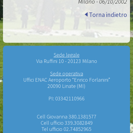
Milano - 06/10/2002
Torna indietro
Sede legale
Via Ruffini 10 - 20123 Milano
Sede operativa
Uffici ENAC Aeroporto “Enrico Forlanini”
20090 Linate (MI)
PI: 03342110966
Cell Giovanna 380.1381577
Cell ufficio 339.3082849
Tel ufficio 02.74852965