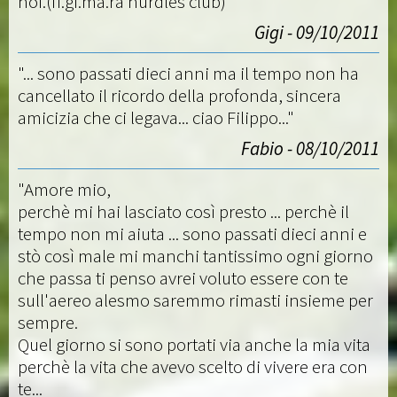
noi.(fi.gi.ma.ra hurdles club)"
Gigi - 09/10/2011
"... sono passati dieci anni ma il tempo non ha
cancellato il ricordo della profonda, sincera
amicizia che ci legava... ciao Filippo..."
Fabio - 08/10/2011
"Amore mio,
perchè mi hai lasciato così presto ... perchè il
tempo non mi aiuta ... sono passati dieci anni e
stò così male mi manchi tantissimo ogni giorno
che passa ti penso avrei voluto essere con te
sull'aereo alesmo saremmo rimasti insieme per
sempre.
Quel giorno si sono portati via anche la mia vita
perchè la vita che avevo scelto di vivere era con
te...