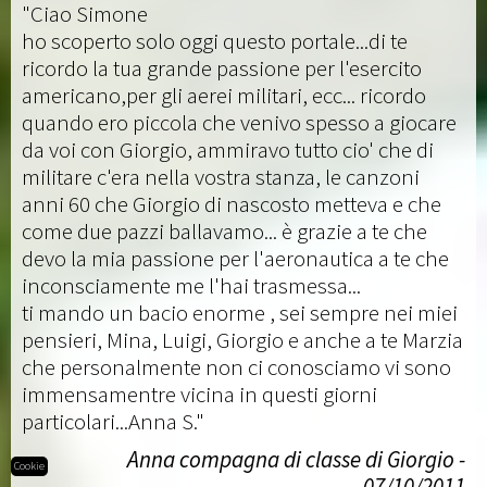
"Ciao Simone
ho scoperto solo oggi questo portale...di te
ricordo la tua grande passione per l'esercito
americano,per gli aerei militari, ecc... ricordo
quando ero piccola che venivo spesso a giocare
da voi con Giorgio, ammiravo tutto cio' che di
militare c'era nella vostra stanza, le canzoni
anni 60 che Giorgio di nascosto metteva e che
come due pazzi ballavamo... è grazie a te che
devo la mia passione per l'aeronautica a te che
inconsciamente me l'hai trasmessa...
ti mando un bacio enorme , sei sempre nei miei
pensieri, Mina, Luigi, Giorgio e anche a te Marzia
che personalmente non ci conosciamo vi sono
immensamentre vicina in questi giorni
particolari...Anna S."
Anna compagna di classe di Giorgio -
Cookie
07/10/2011