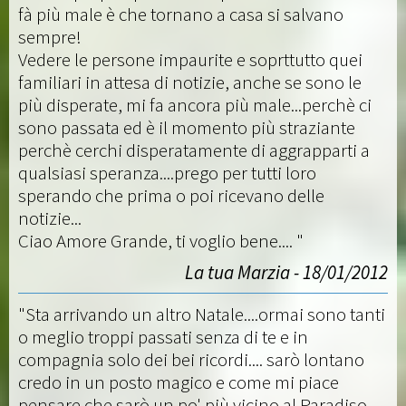
fà più male è che tornano a casa si salvano
sempre!
Vedere le persone impaurite e soprttutto quei
familiari in attesa di notizie, anche se sono le
più disperate, mi fa ancora più male...perchè ci
sono passata ed è il momento più straziante
perchè cerchi disperatamente di aggrapparti a
qualsiasi speranza....prego per tutti loro
sperando che prima o poi ricevano delle
notizie...
Ciao Amore Grande, ti voglio bene.... "
La tua Marzia - 18/01/2012
"Sta arrivando un altro Natale....ormai sono tanti
o meglio troppi passati senza di te e in
compagnia solo dei bei ricordi.... sarò lontano
credo in un posto magico e come mi piace
pensare che sarò un po' più vicino al Paradiso,