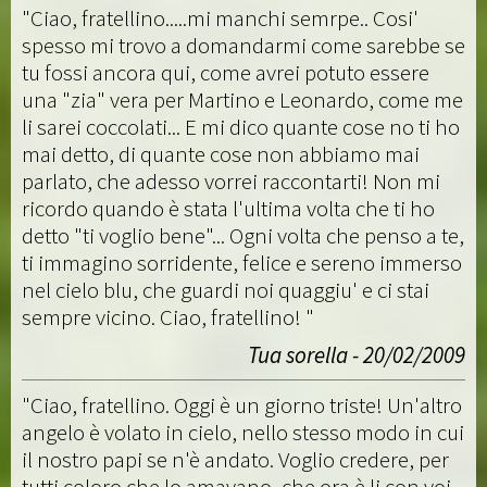
"Ciao, fratellino.....mi manchi semrpe.. Cosi'
spesso mi trovo a domandarmi come sarebbe se
tu fossi ancora qui, come avrei potuto essere
una "zia" vera per Martino e Leonardo, come me
li sarei coccolati... E mi dico quante cose no ti ho
mai detto, di quante cose non abbiamo mai
parlato, che adesso vorrei raccontarti! Non mi
ricordo quando è stata l'ultima volta che ti ho
detto "ti voglio bene"... Ogni volta che penso a te,
ti immagino sorridente, felice e sereno immerso
nel cielo blu, che guardi noi quaggiu' e ci stai
sempre vicino. Ciao, fratellino! "
Tua sorella - 20/02/2009
"Ciao, fratellino. Oggi è un giorno triste! Un'altro
angelo è volato in cielo, nello stesso modo in cui
il nostro papi se n'è andato. Voglio credere, per
tutti coloro che lo amavano, che ora è li con voi,