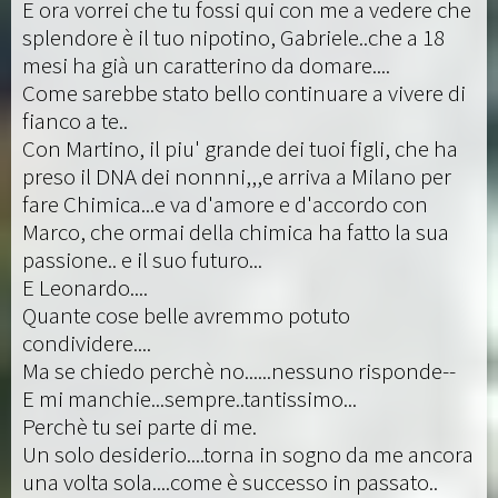
E ora vorrei che tu fossi qui con me a vedere che
splendore è il tuo nipotino, Gabriele..che a 18
mesi ha già un caratterino da domare....
Come sarebbe stato bello continuare a vivere di
fianco a te..
Con Martino, il piu' grande dei tuoi figli, che ha
preso il DNA dei nonnni,,,e arriva a Milano per
fare Chimica...e va d'amore e d'accordo con
Marco, che ormai della chimica ha fatto la sua
passione.. e il suo futuro...
E Leonardo....
Quante cose belle avremmo potuto
condividere....
Ma se chiedo perchè no......nessuno risponde--
E mi manchie...sempre..tantissimo...
Perchè tu sei parte di me.
Un solo desiderio....torna in sogno da me ancora
una volta sola....come è successo in passato..