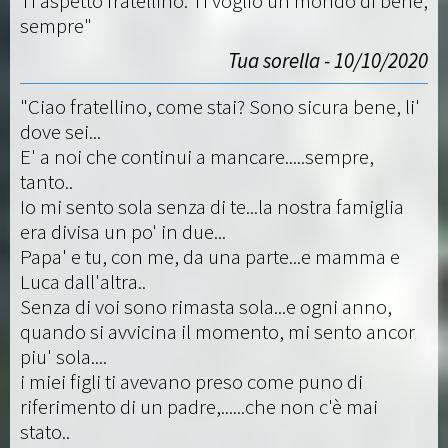
Ti aspetto fratellino. Ti voglio un mondo di bene,
sempre"
Tua sorella - 10/10/2020
"Ciao fratellino, come stai? Sono sicura bene, li'
dove sei...
E' a noi che continui a mancare.....sempre,
tanto..
Io mi sento sola senza di te...la nostra famiglia
era divisa un po' in due...
Papa' e tu, con me, da una parte...e mamma e
Luca dall'altra..
Senza di voi sono rimasta sola...e ogni anno,
quando si avvicina il momento, mi sento ancor
piu' sola....
i miei figli ti avevano preso come puno di
riferimento di un padre,......che non c'è mai
stato..