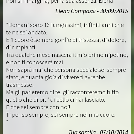
non si rimargina, per la sua assenza. Elena"
Elena Compassi - 30/09/2015
"Domani sono 13 lunghissimi, infiniti anni che
te ne sei andato.
E il cuore è sempre gonfio di tristezza, di dolore,
di rimpianti.
Tra qualche mese nascerà il mio primo nipotino,
e non ti conoscerà mai.
Non saprà mai che persona speciale sei sempre
stato, e quanta gioia di vivere ti avrebbe
trasmesso.
Ma gli parleremo di te, gli racconteremo tutto
quello che di piu' di bello ci hai lasciato.
E che sei sempre con noi!
Ti penso sempre, sei sempre nel mio cuore.
"
Tua sorella - 07/10/2014