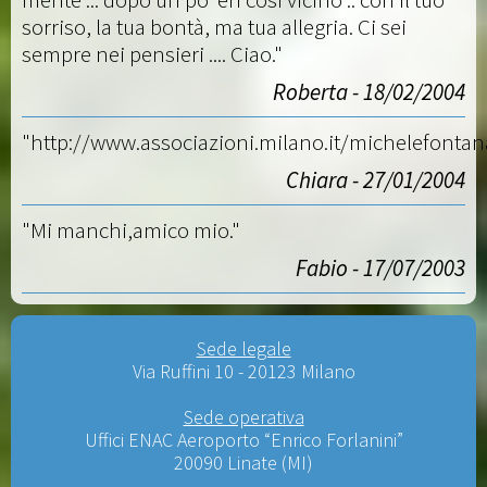
sorriso, la tua bontà, ma tua allegria. Ci sei
sempre nei pensieri .... Ciao."
Roberta - 18/02/2004
"http://www.associazioni.milano.it/michelefontan
Chiara - 27/01/2004
"Mi manchi,amico mio."
Fabio - 17/07/2003
Sede legale
Via Ruffini 10 - 20123 Milano
Sede operativa
Uffici ENAC Aeroporto “Enrico Forlanini”
20090 Linate (MI)