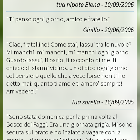
tua nipote Elena - 10/09/2006
"Ti penso ogni giorno, amico e fratello."
Ginillo - 20/06/2006
"Ciao, fratellino! Come stai, lassu' tra le nuvole?
Mi manchi, mi manchi, mi manchi ogni giorno.
Guardo lassu', ti parlo, ti racconto di me, ti
chiedo di starmi vicino..... E di dico ogni giorno
col pensiero quello che a voce forse non ti ho
detto mai: quanto ti amo e ti amero' sempre!
Arrivederci."
Tua sorella - 16/09/2005
"Sono stata domenica per la prima volta al
Bosco dei Faggi. Era una giornata grigia. Mi sono
seduta sul prato e ho inziato a vagare con la
mente ... dopo un po' eri così vicino .. con il tuo