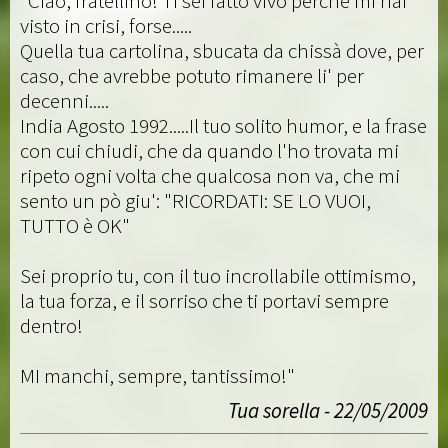
"Ciao, fratellino! Ti sei fatto vivo perchè mi hai
visto in crisi, forse.....
Quella tua cartolina, sbucata da chissà dove, per
caso, che avrebbe potuto rimanere li' per
decenni.....
India Agosto 1992.....Il tuo solito humor, e la frase
con cui chiudi, che da quando l'ho trovata mi
ripeto ogni volta che qualcosa non va, che mi
sento un pò giu': "RICORDATI: SE LO VUOI,
TUTTO è OK"
Sei proprio tu, con il tuo incrollabile ottimismo,
la tua forza, e il sorriso che ti portavi sempre
dentro!
MI manchi, sempre, tantissimo!"
Tua sorella - 22/05/2009