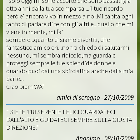
"solo oggi mi sono accorto che sono passati già
otto anni dalla tua scomparsa....il tuo ricordo
però e' ancora vivo in mezzo a noi.Mi capita ogni
tanto di parlare di te con gli altri e...quello che mi
viene in mente, mi fa'
sorridere...quanto ci siamo divertiti, che
fantastico amico eri...non ti chiedo di salutarmi
nessuno, mi sembra ridicolo,ma guarda e
proteggi sempre le tue splendide donne e
quando puoi dai una sbirciatina anche dalla mia
parte...
Ciao piem WA"
amici di seregno - 27/10/2009
" SIETE 118 SERENI E FELICI GUARDATECI
DALL'ALTO E GUIDATECI SEMPRE SULLA GIUSTA
DIREZIONE."
Anonimo - 08/10/2009