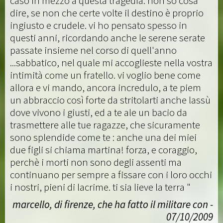
caso in mezzo a questa tragedia. non so cosa
dire, se non che certe volte il destino è proprio
ingiusto e crudele. vi ho pensato spesso in
questi anni, ricordando anche le serene serate
passate insieme nel corso di quell'anno
...sabbatico, nel quale mi accoglieste nella vostra
intimità come un fratello. vi voglio bene come
allora e vi mando, ancora incredulo, a te piem
un abbraccio così forte da stritolarti anche lassù
dove vivono i giusti, ed a te ale un bacio da
trasmettere alle tue ragazze, che sicuramente
sono splendide come te : anche una dei miei
due figli si chiama martina! forza, e coraggio,
perchè i morti non sono degli assenti ma
continuano per sempre a fissare con i loro occhi
i nostri, pieni di lacrime. ti sia lieve la terra "
marcello, di firenze, che ha fatto il militare con -
07/10/2009