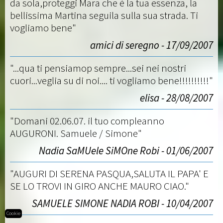
da sola,proteggi Mara che è la tua essenza, la
bellissima Martina seguila sulla sua strada. Ti
vogliamo bene"
amici di seregno - 17/09/2007
"...qua ti pensiamop sempre...sei nei nostri
cuori...veglia su di noi.... ti vogliamo bene!!!!!!!!!!"
elisa - 28/08/2007
"Domani 02.06.07. il tuo compleanno
AUGURONI. Samuele / Simone"
Nadia SaMUele SiMOne Robi - 01/06/2007
"AUGURI DI SERENA PASQUA,SALUTA IL PAPA' E
SE LO TROVI IN GIRO ANCHE MAURO CIAO."
SAMUELE SIMONE NADIA ROBI - 10/04/2007
Cookie