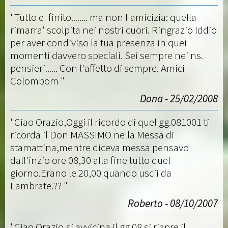
"Tutto e' finito........ ma non l'amicizia: quella
rimarra' scolpita nei nostri cuori. Ringrazio Iddio
per aver condiviso la tua presenza in quei
momenti davvero speciali. Sei sempre nei ns.
pensieri...... Con l'affetto di sempre. Amici
Colombom "
Dona - 25/02/2008
"Ciao Orazio,Oggi il ricordo di quel gg.081001 ti
ricorda il Don MASSIMO nella Messa di
stamattina,mentre diceva messa pensavo
dall'inzio ore 08,30 alla fine tutto quel
giorno.Erano le 20,00 quando uscii da
Lambrate.?? "
Roberto - 08/10/2007
"Ciao Orazio,si avvicina il gg.08.si riapre il