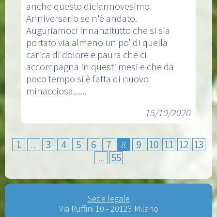
anche questo diciannovesimo
Anniversario se n'è andato.
Auguriamoci innanzitutto che si sia
portato via almeno un po' di quella
carica di dolore e paura che ci
accompagna in questi mesi e che da
poco tempo si è fatta di nuovo
minacciosa.......
15/10/2020
1
...
3
4
5
6
7
8
9
10
11
12
13
...
55
Sede legale
Via Ruffini 10 - 20123 Milano