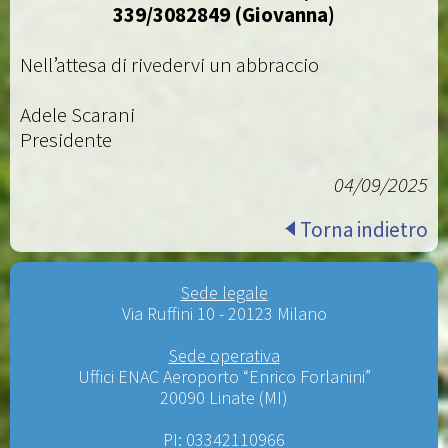
339/3082849 (Giovanna)
Nell’attesa di rivedervi un abbraccio
Adele Scarani
Presidente
04/09/2025
Torna indietro
Sede legale
Via Ruffini 10 - 20123 Milano
Sede operativa
Uffici ENAC Aeroporto “Enrico Forlanini”
20090 Linate (MI)
PI: 03342110966