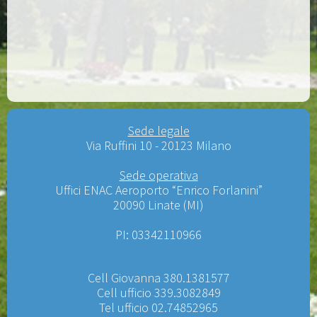
Sede legale
Via Ruffini 10 - 20123 Milano
Sede operativa
Uffici ENAC Aeroporto “Enrico Forlanini”
20090 Linate (MI)
PI: 03342110966
Cell Giovanna 380.1381577
Cell ufficio 339.3082849
Tel ufficio 02.74852965