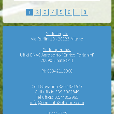
1
2
3
4
5
6
...
8
Sede legale
Via Ruffini 10 - 20123 Milano
Sede operativa
Uffici ENAC Aeroporto “Enrico Forlanini”
20090 Linate (MI)
PI: 03342110966
Cell Giovanna 380.1381577
Cell ufficio 339.3082849
Tel ufficio 02.74852965
info@comitato8ottobre.com
I soci: 8109