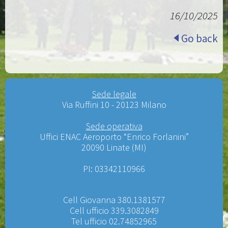
16/10/2025
Go back
Sede legale
Via Ruffini 10 - 20123 Milano
Sede operativa
Uffici ENAC Aeroporto “Enrico Forlanini”
20090 Linate (MI)
PI: 03342110966
Cell Giovanna 380.1381577
Cell ufficio 339.3082849
Tel ufficio 02.74852965