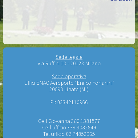
Sede legale
Via Ruffini 10 - 20123 Milano
Sede operativa
Uffici ENAC Aeroporto “Enrico Forlanini”
20090 Linate (MI)
PI: 03342110966
Cell Giovanna 380.1381577
Cell ufficio 339.3082849
Tel ufficio 02.74852965