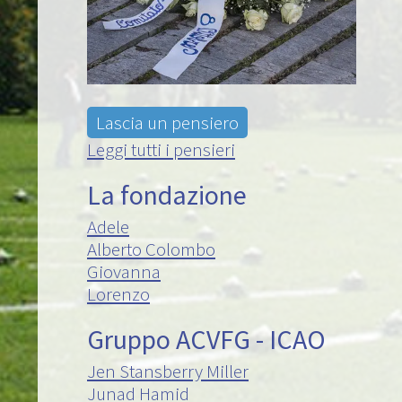
Lascia un pensiero
Leggi tutti i pensieri
La fondazione
Adele
Alberto Colombo
Giovanna
Lorenzo
Gruppo ACVFG - ICAO
Jen Stansberry Miller
Junad Hamid