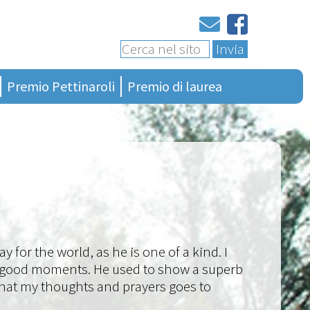
Invia
Premio Pettinaroli
Premio di laurea
Ultima edizione
Bando 4a edizione
Presentazione
Bando generalità
Regolamento
Terza edizione
Albo vincitori
Seconda edizione
Ciao Presidente
Prima edizione
ay for the world, as he is one of a kind. I
e good moments. He used to show a superb
y that my thoughts and prayers goes to