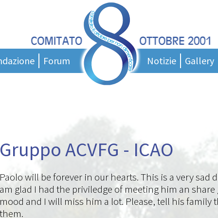
ndazione
Forum
Notizie
Gallery
entazione
News
ci
nigramma
Messaggi del presidente
tatuto
Podcast
orce Tecnica
Rassegna stampa
Gruppo ACVFG - ICAO
tto Giovani
Area Stampa
 di studio
 di laurea
Paolo will be forever in our hearts. This is a very sad d
am glad I had the priviledge of meeting him an shar
ollaborare?
mood and I will miss him a lot. Please, tell his famil
nk Utili
them.