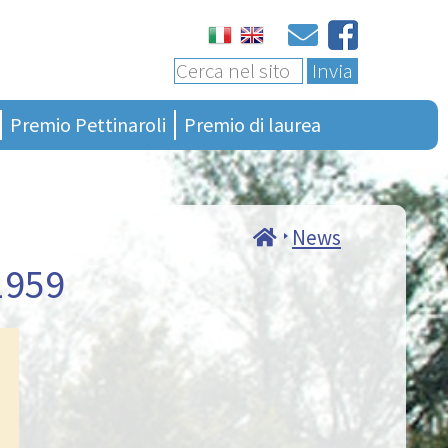
Invia
Premio Pettinaroli
Premio di laurea
Ultima edizione
Bando 4a edizione
Presentazione
Bando generalità
Regolamento
Terza edizione
News
Albo vincitori
Seconda edizione
1959
Ciao Presidente
Prima edizione