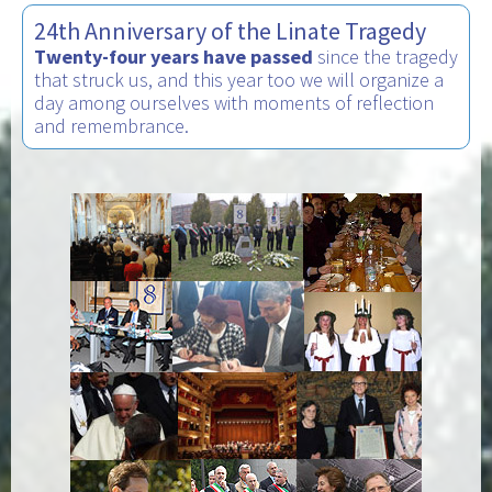
24th Anniversary of the Linate Tragedy
Twenty-four years have passed
since the tragedy
that struck us, and this year too we will organize a
day among ourselves with moments of reflection
and remembrance.