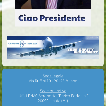
Sede legale
Via Ruffini 10 - 20123 Milano
Sede operativa
Uffici ENAC Aeroporto “Enrico Forlanini”
20090 Linate (MI)